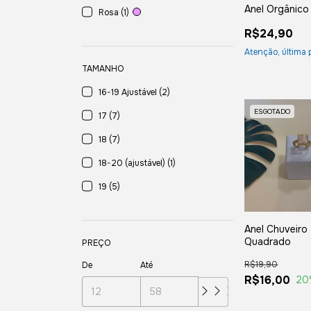
Anel Orgânico
Rosa (1)
R$24,90
Atenção, última 
TAMANHO
16-19 Ajustável (2)
ESGOTADO
17 (7)
18 (7)
18-20 (ajustável) (1)
19 (5)
Anel Chuveiro
Quadrado
PREÇO
R$19,90
De
Até
R$16,00
20