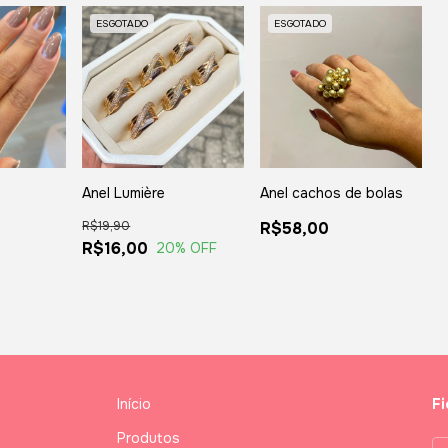
ESGOTADO
ESGOTADO
Anel Lumière
Anel cachos de bolas
R$19,90
R$58,00
R$16,00
20
% OFF
Início
Fi
Produtos