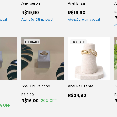
Anel pérola
Anel Brisa
A
R$19,90
R$19,90
R
R
peça!
Atenção, última peça!
Atenção, última peça!
A
ESGOTADO
ESGOTADO
Anel Chuveirinho
Anel Reluzente
A
R$19,90
R$24,90
R
R$16,00
R
20
% OFF
% OFF