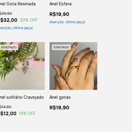
nel Gota Resinada
Anel Esfera
$39,90
R$19,90
$32,00
20
% OFF
Atenção, última peça!
tenção, última peça!
ESGOTADO
ESGOTADO
nel solitário Cravejado
Anel gotas
$14,90
R$19,90
$12,00
19
% OFF