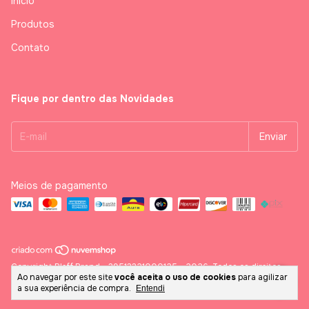
Início
Produtos
Contato
Fique por dentro das Novidades
Meios de pagamento
Copyright Bleff Brand - 39513321000125 - 2026. Todos os direitos
Ao navegar por este site
você aceita o uso de cookies
para agilizar
reservados.
a sua experiência de compra.
Entendi